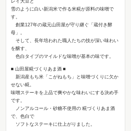
レイ大豆と
雪のように白い新潟米で作る米糀が原料の味噌で
す。
創業127年の蔵元山田屋が守り継ぐ「蔵付き酵
母」。
そして、長年培われた職人たちの技が深い味わい
を醸す、
色白タイプのマイルドな味噌が基本の味です。
■ 山田屋糀づくりあま酒 ■
新潟産もち米「こがねもち」と味噌づくりに欠か
せない糀。
味噌ステーキを上品で爽やかな味わいにする決め手
です。
ノンアルコール・砂糖不使用の 糀づくりあま酒
で、色白で
ソフトなステーキに仕上がりました。