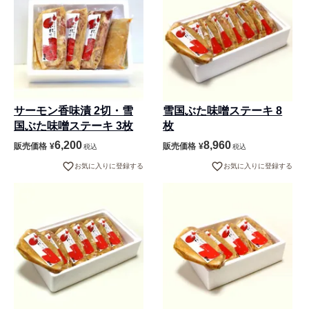
サーモン香味漬 2切・雪
雪国ぶた味噌ステーキ 8
国ぶた味噌ステーキ 3枚
枚
6,200
8,960
販売価格
¥
販売価格
¥
税込
税込
お気に入りに登録する
お気に入りに登録する