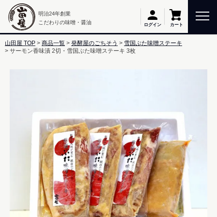
明治24年創業
こだわりの味噌・醤油
カート
ログイン
山田屋 TOP
商品一覧
発酵屋のごちそう
雪国ぶた味噌ステーキ
サーモン香味漬 2切・雪国ぶた味噌ステーキ 3枚