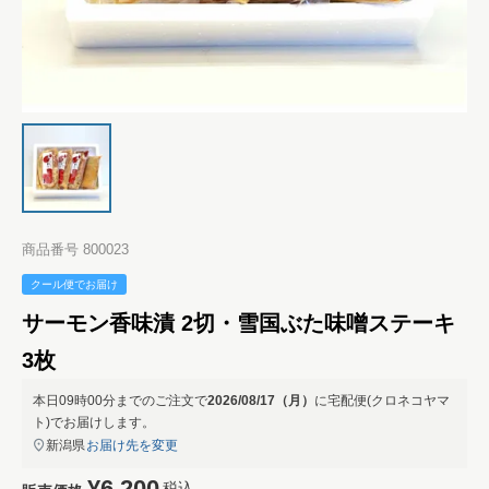
商品番号
800023
クール便でお届け
サーモン香味漬 2切・雪国ぶた味噌ステーキ
3枚
本日
09時00分
までのご注文で
2026/08/17（月）
に
宅配便(クロネコヤマ
ト)
でお届けします。
新潟県
お届け先を変更
¥
6,200
税込