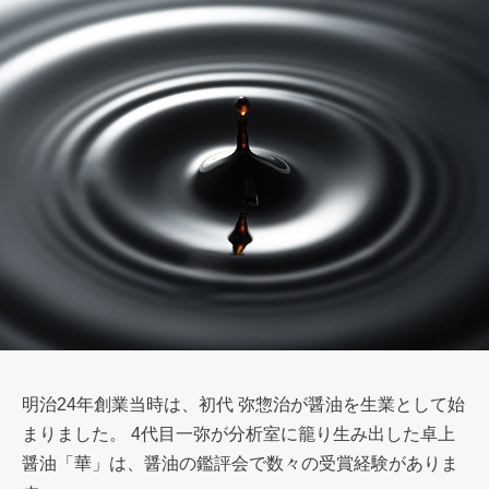
明治24年創業当時は、初代 弥惣治が醤油を生業として始
まりました。 4代目一弥が分析室に籠り生み出した卓上
醤油「華」は、醤油の鑑評会で数々の受賞経験がありま