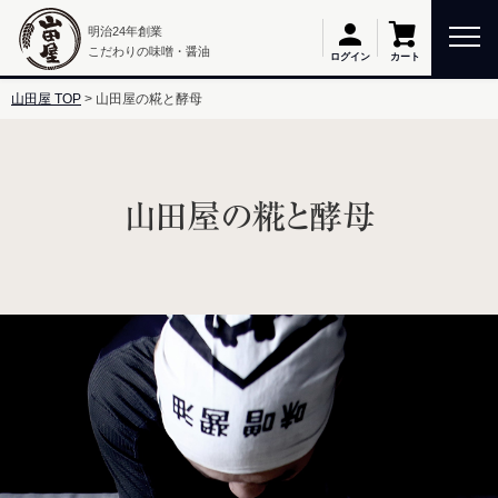
明治24年創業
こだわりの味噌・醤油
カート
ログイン
山田屋 TOP
山田屋の糀と酵母
山田屋の糀と酵母