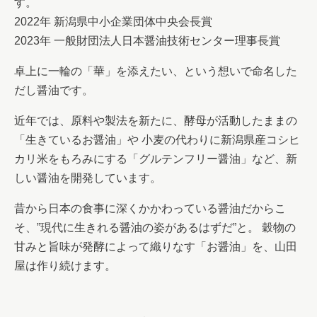
す。
2022年 新潟県中小企業団体中央会長賞
2023年 一般財団法人日本醤油技術センター理事長賞
卓上に一輪の「華」を添えたい、という想いで命名した
だし醤油です。
近年では、原料や製法を新たに、酵母が活動したままの
「生きているお醤油」や 小麦の代わりに新潟県産コシヒ
カリ米をもろみにする「グルテンフリー醤油」など、新
しい醤油を開発しています。
昔から日本の食事に深くかかわっている醤油だからこ
そ、”現代に生きれる醤油の姿があるはずだ”と。 穀物の
甘みと旨味が発酵によって織りなす「お醤油」を、山田
屋は作り続けます。