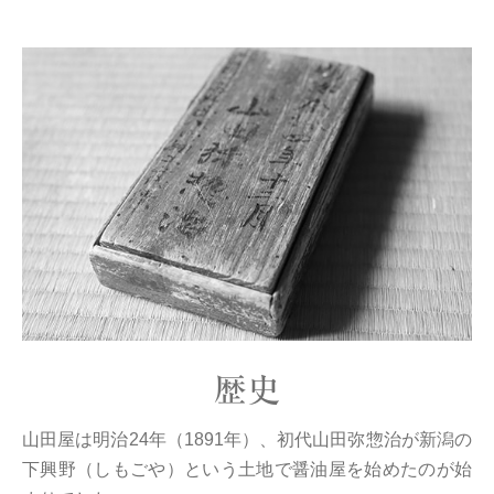
歴史
山田屋は明治24年（1891年）、初代山田弥惣治が新潟の
下興野（しもごや）という土地で醤油屋を始めたのが始