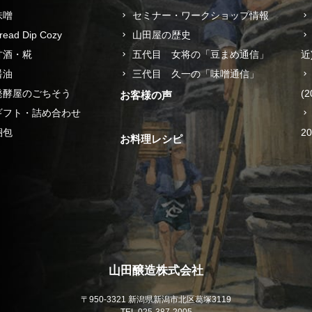
味噌
セミナー・ワークショップ情報
read Dip Cozy
山田屋の歴史
甘酒・糀
五代目 女将の「豆まめ通信」
近
醤油
三代目 久一の「味噌通信」
発酵屋のごちそう
(2
お客様の声
ギフト・詰め合わせ
梱包
2
お料理レシピ
山田醸造株式会社
〒950-3321 新潟県新潟市北区葛塚3119