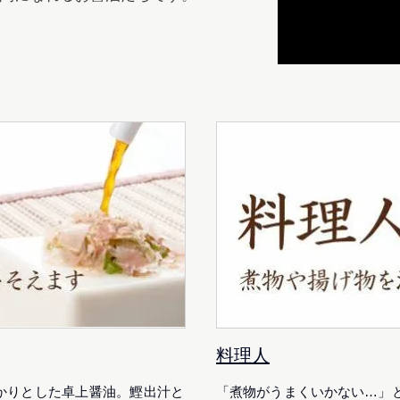
料理人
かりとした卓上醤油。鰹出汁と
「煮物がうまくいかない…」