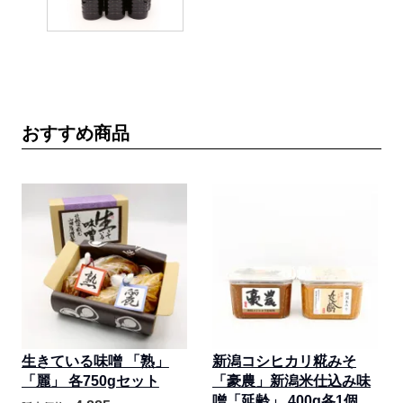
おすすめ商品
生きている味噌 「熟」
新潟コシヒカリ糀みそ
「麗」 各750gセット
「豪農」新潟米仕込み味
噌「延齢」 400g各1個