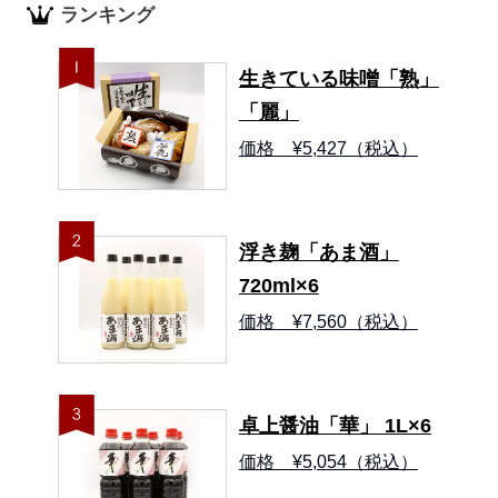
ランキング
生きている味噌「熟」
「麗」
価格 ¥5,427（税込）
浮き麹「あま酒」
720ml×6
価格 ¥7,560（税込）
卓上醤油「華」 1L×6
価格 ¥5,054（税込）