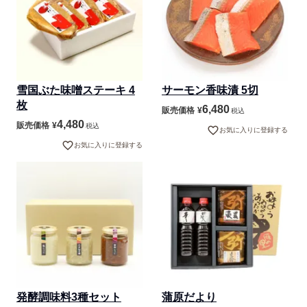
雪国ぶた味噌ステーキ 4
サーモン香味漬 5切
枚
6,480
販売価格
¥
税込
4,480
販売価格
¥
税込
お気に入りに登録する
お気に入りに登録する
発酵調味料3種セット
蒲原だより