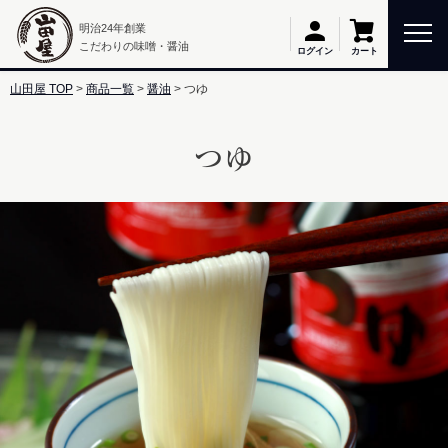
明治24年創業
こだわりの味噌・醤油
カート
ログイン
山田屋 TOP
商品一覧
醤油
つゆ
つゆ