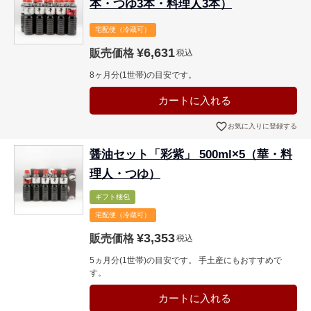
本・つゆ3本・料理人3本）
宅配便（冷蔵可）
¥
6,631
販売価格
税込
8ヶ月分(1世帯)の目安です。
カートに入れる
お気に入りに登録する
醤油セット「彩紫」 500ml×5（華・料
理人・つゆ）
ギフト梱包
宅配便（冷蔵可）
¥
3,353
販売価格
税込
5ヵ月分(1世帯)の目安です。 手土産にもおすすめで
す。
カートに入れる