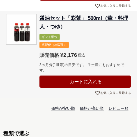
お気に入りに登録する
醤油セット「彩紫」 500ml（華・料理
人・つゆ）
ギフト梱包
宅配便（冷蔵可）
¥
2,176
販売価格
税込
3ヵ月分(1世帯)の目安です。 手土産にもおすすめで
す。
カートに入れる
お気に入りに登録する
価格が安い順
価格が高い順
レビュー順
種類で選ぶ