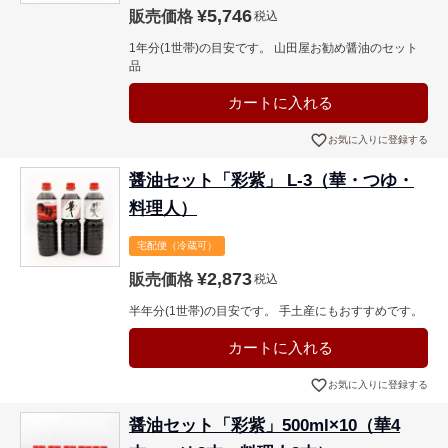
¥
5,746
販売価格
税込
1年分(1世帯)の目安です。 山田屋お勧め醤油のセット
品
カートに入れる
お気に入りに登録する
醤油セット「彩紫」 L-3（華・つゆ・
料理人）
宅配便（冷蔵可）
¥
2,873
販売価格
税込
半年分(1世帯)の目安です。 手土産にもおすすめです。
カートに入れる
お気に入りに登録する
醤油セット「彩紫」500ml×10（華4