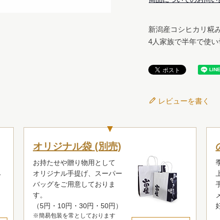
新潟産コシヒカリ糀
4人家族で半年で使い
レビューを書く
も
オリジナル袋 (別売)
お持たせや贈り物用として
オリジナル手提げ、スーパー
て
バッグをご用意しておりま
り
す。
く
（5円・10円・30円・50円）
※簡易包装を常としております