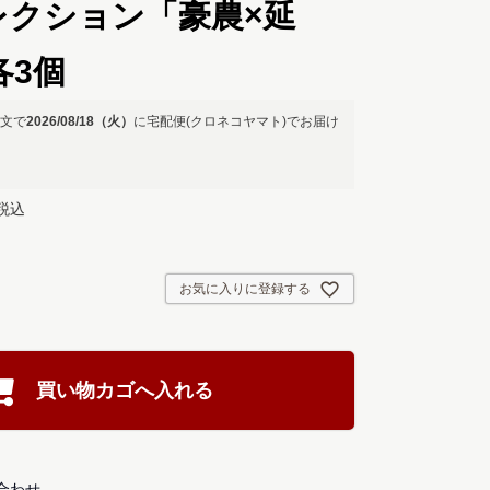
レクション「豪農×延
各3個
文で
2026/08/18（火）
に
宅配便(クロネコヤマト)
でお届け
税込
お気に入りに登録する
買い物カゴへ入れる
合わせ