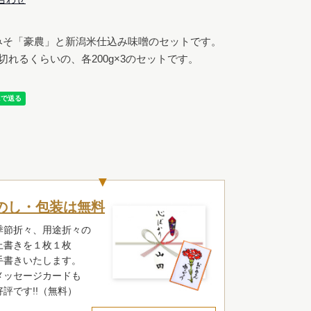
みそ「豪農」と新潟米仕込み味噌のセットです。
切れるくらいの、各200g×3のセットです。
のし・包装は無料
季節折々、用途折々の
上書きを１枚１枚
手書きいたします。
メッセージカードも
好評です!!（無料）