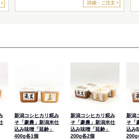
詳細・ご注文
み
新潟コシヒカリ糀み
新潟コシヒカリ糀み
新潟
仕
そ「豪農」新潟米仕
そ「豪農」新潟米仕
そ「
込み味噌「延齢」
込み味噌「延齢」
込み
400g各1個
200g各2個
200