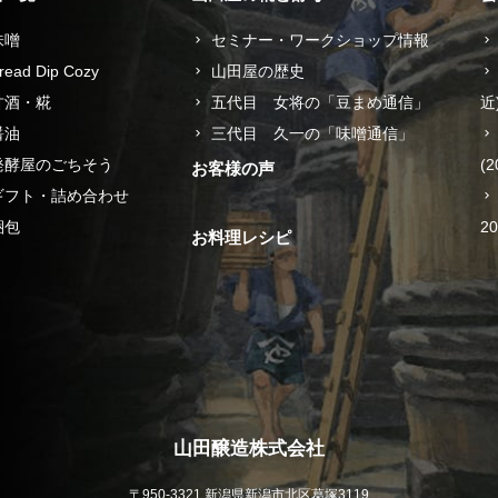
味噌
セミナー・ワークショップ情報
read Dip Cozy
山田屋の歴史
甘酒・糀
五代目 女将の「豆まめ通信」
近
醤油
三代目 久一の「味噌通信」
発酵屋のごちそう
(2
お客様の声
ギフト・詰め合わせ
梱包
2
お料理レシピ
山田醸造株式会社
〒950-3321 新潟県新潟市北区葛塚3119