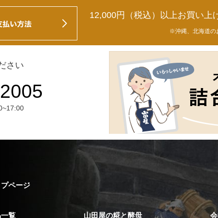
12,000円（税込）以上お買い上
※沖縄、北海道の
ださい
17:00
ップページ
品一覧
山田屋の糀と酵母
会