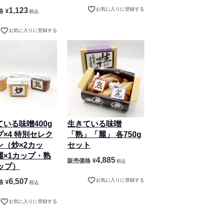
1,123
お気に入りに登録する
格
¥
税込
お気に入りに登録する
いる味噌400g
生きている味噌
×4 特別セレク
「熟」「麗」 各750g
ン（炒×2カッ
セット
麗×1カップ・熟
4,885
販売価格
¥
税込
ップ）
6,507
お気に入りに登録する
格
¥
税込
お気に入りに登録する