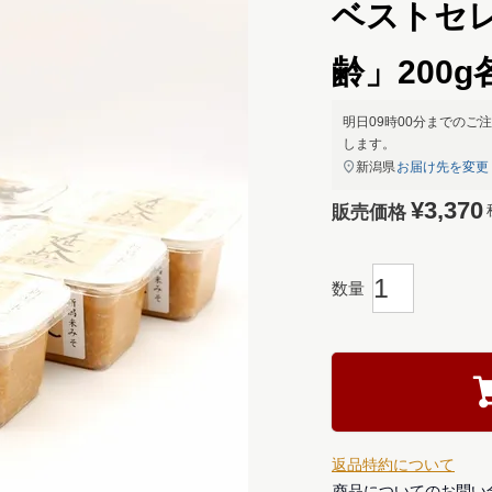
ベストセ
齢」200g
明日
09時00分
までのご注
します。
新潟県
お届け先を変更
¥
3,370
販売価格
返品特約について
商品についてのお問い