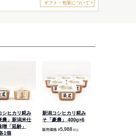
ギフト・包装について
コシヒカリ糀み
新潟コシヒカリ糀み
豪農」新潟米仕
そ「豪農」 400g×6
味噌「延齢」
5,988
販売価格
¥
税込
g各1個