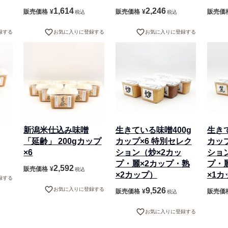
1,614
2,246
販売価格
¥
販売価格
¥
販売価
税込
税込
録する
お気に入りに登録する
お気に入りに登録する
新潟米仕込み味噌
生きている味噌400g
生きて
「延齢」 200gカップ
カップ×6 特別セレク
カップ
×6
ション（炒×2カッ
ショ
プ・麗×2カップ・熟
プ・
2,592
販売価格
¥
税込
×2カップ）
×1カ
録する
お気に入りに登録する
9,526
販売価格
¥
販売価
税込
お気に入りに登録する