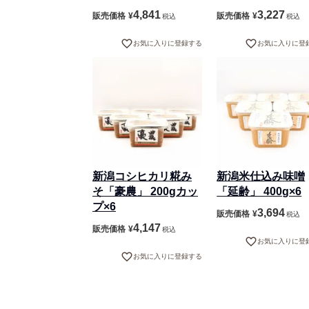
4,841
3,227
販売価格
¥
販売価格
¥
税込
税込
お気に入りに登録する
お気に入りに登
新潟コシヒカリ糀み
新潟米仕込み味噌
そ「豪農」 200gカッ
「延齢」 400g×6
プ×6
3,694
販売価格
¥
税込
4,147
販売価格
¥
税込
お気に入りに登
お気に入りに登録する