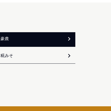
豪農
糀みそ