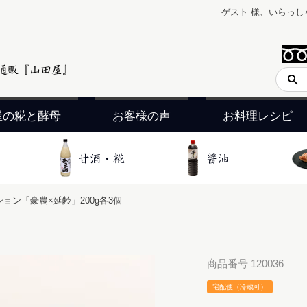
ゲスト 様、いらっし
屋の糀と酵母
お客様の声
お料理レシピ
ョン「豪農×延齢」200g各3個
商品番号
120036
宅配便（冷蔵可）