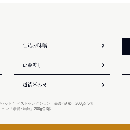
仕込み味噌
延齢漉し
越後米みそ
噌セット
ベストセレクション「豪農×延齢」200g各3個
ョン「豪農×延齢」200g各3個