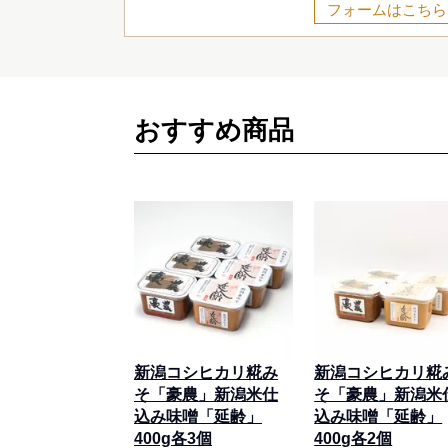
フォームはこちら
おすすめ商品
新潟コシヒカリ糀み
新潟コシヒカリ糀
そ「豪農」新潟米仕
そ「豪農」新潟米
込み味噌「延齢」
込み味噌「延齢」
400g各3個
400g各2個