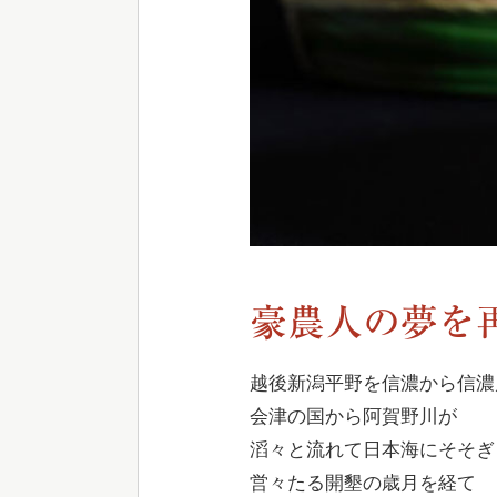
豪農人の夢を
越後新潟平野を信濃から信濃
会津の国から阿賀野川が
滔々と流れて日本海にそそぎ
営々たる開墾の歳月を経て