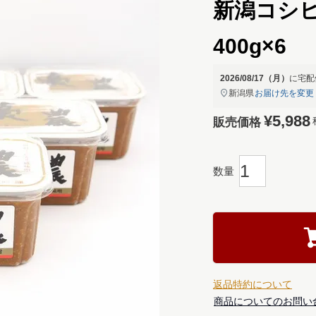
新潟コシ
400g×6
2026/08/17（月）
に
宅配
新潟県
お届け先を変更
¥
5,988
販売価格
返品特約について
商品についてのお問い