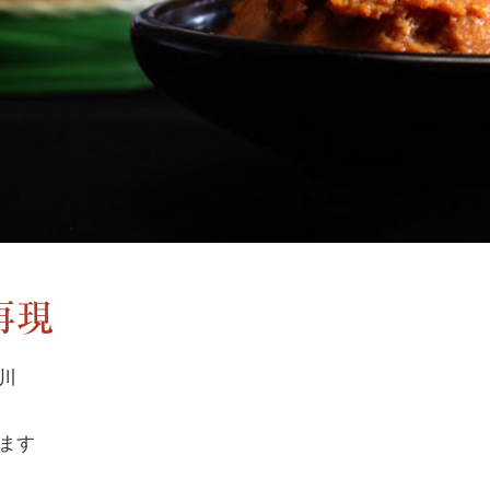
再現
川
ます