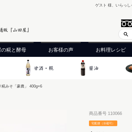
ゲスト 様、いらっし
屋の糀と酵母
お客様の声
お料理レシピ
糀みそ「豪農」 400g×6
商品番号
110066
宅配便（冷蔵可）