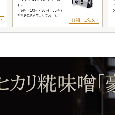
り
す。
く
（5円・10円・30円・50円）
※簡易包装を常としております
詳細・ご注文