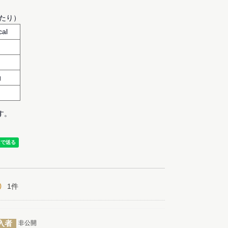
当たり）
cal
g
g
す。
0
1
入者
非公開