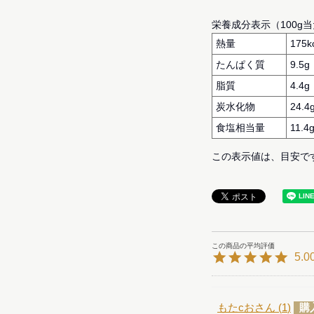
栄養成分表示（100g
熱量
175k
たんぱく質
9.5g
脂質
4.4g
炭水化物
24.4
食塩相当量
11.4
この表示値は、目安で
5.0
もたcお
1
購