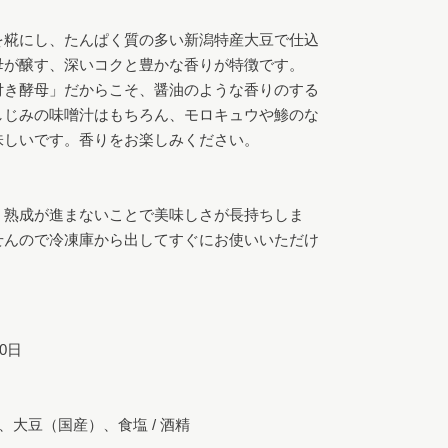
を糀にし、たんぱく質の多い新潟特産大豆で仕込
が醸す、深いコクと豊かな香りが特徴です。

付き酵母」だからこそ、醤油のような香りのする
しじみの味噌汁はもちろん、モロキュウや鯵のな
しいです。香りをお楽しみください。

、熟成が進まないことで美味しさが長持ちしま
せんので冷凍庫から出してすぐにお使いいただけ
日

、大豆（国産）、食塩 / 酒精