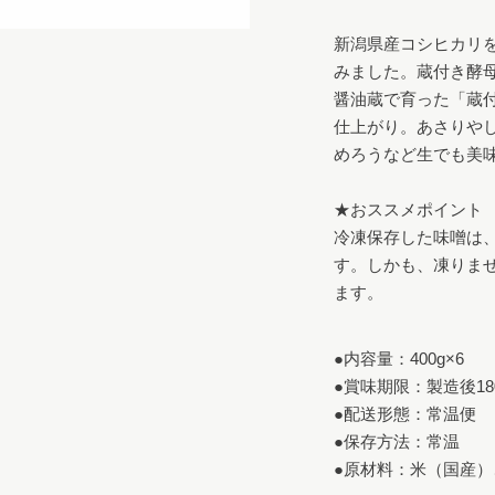
新潟県産コシヒカリ
みました。蔵付き酵母
醤油蔵で育った「蔵
仕上がり。あさりや
めろうなど生でも美味
★おススメポイント

冷凍保存した味噌は
す。しかも、凍りま
ます。
●内容量：400g×6

●賞味期限：製造後180
●配送形態：常温便

●保存方法：常温

●原材料：米（国産）