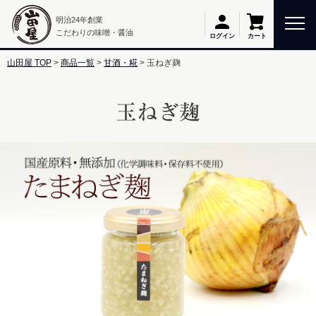
明治24年創業
こだわりの味噌・醤油
カート
ログイン
山田屋 TOP
商品一覧
甘酒・糀
玉ねぎ麹
玉ねぎ麹