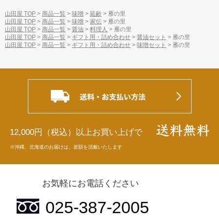
山田屋 TOP
商品一覧
味噌
延齢
雁の里
山田屋 TOP
商品一覧
味噌
家伝
雁の里
山田屋 TOP
商品一覧
醤油
料理人
雁の里
山田屋 TOP
商品一覧
ギフト用・詰め合わせ
醤油セット
雁の里
山田屋 TOP
商品一覧
ギフト用・詰め合わせ
味噌セット
雁の里
12,000円（税込）以上お買い上げで
※沖縄、北海道のお届けは、差額を頂戴いたします
お気軽にお電話ください