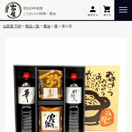
明治24年創業
こだわりの味噌・醤油
カート
ログイン
山田屋 TOP
商品一覧
醤油
華
雁の里