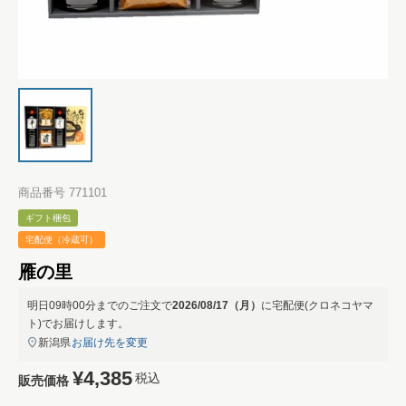
商品番号
771101
ギフト梱包
宅配便（冷蔵可）
雁の里
明日
09時00分
までのご注文で
2026/08/17（月）
に
宅配便(クロネコヤマ
ト)
でお届けします。
新潟県
お届け先を変更
¥
4,385
税込
販売価格