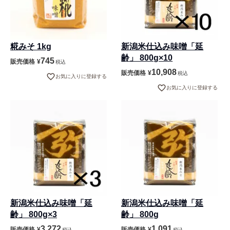
糀みそ 1kg
新潟米仕込み味噌「延
齢」 800g×10
745
販売価格
¥
税込
10,908
販売価格
¥
税込
お気に入りに登録する
お気に入りに登録する
新潟米仕込み味噌「延
新潟米仕込み味噌「延
齢」 800g×3
齢」 800g
3,272
1,091
販売価格
¥
販売価格
¥
税込
税込