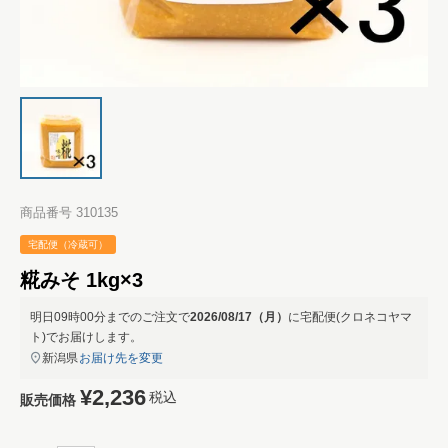
商品番号
310135
宅配便（冷蔵可）
糀みそ 1kg×3
明日
09時00分
までのご注文で
2026/08/17（月）
に
宅配便(クロネコヤマ
ト)
でお届けします。
新潟県
お届け先を変更
¥
2,236
税込
販売価格