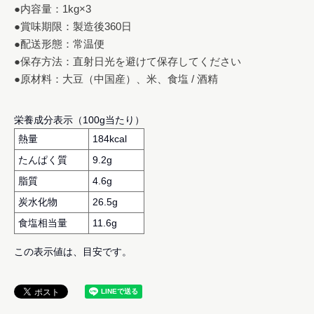
●内容量：1kg×3

●賞味期限：製造後360日

●配送形態：常温便

●保存方法：直射日光を避けて保存してください

●原材料：大豆（中国産）、米、食塩 / 酒精
栄養成分表示（100g当たり）
熱量
184kcal
たんぱく質
9.2g
脂質
4.6g
炭水化物
26.5g
食塩相当量
11.6g
この表示値は、目安です。