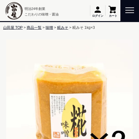
明治24年創業
こだわりの味噌・醤油
カート
ログイン
山田屋 TOP
商品一覧
味噌
糀みそ
糀みそ 1kg×3