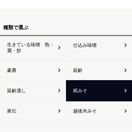
種類で選ぶ
生きている味噌 熟・
仕込み味噌
麗・炒
豪農
延齢
延齢漉し
糀みそ
家伝
越後米みそ