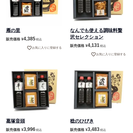
雁の里
なんでも使える調味料贅
沢セレクション
4,385
販売価格
¥
税込
4,131
販売価格
¥
税込
お気に入りに登録する
お気に入りに登録する
葛塚音頭
稔のひびき
3,996
3,483
販売価格
¥
販売価格
¥
税込
税込