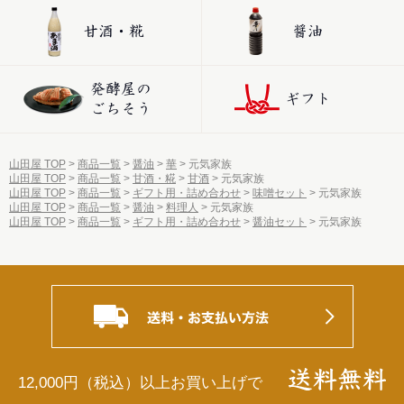
山田屋 TOP
商品一覧
醤油
華
元気家族
山田屋 TOP
商品一覧
甘酒・糀
甘酒
元気家族
山田屋 TOP
商品一覧
ギフト用・詰め合わせ
味噌セット
元気家族
山田屋 TOP
商品一覧
醤油
料理人
元気家族
山田屋 TOP
商品一覧
ギフト用・詰め合わせ
醤油セット
元気家族
12,000円（税込）以上お買い上げで