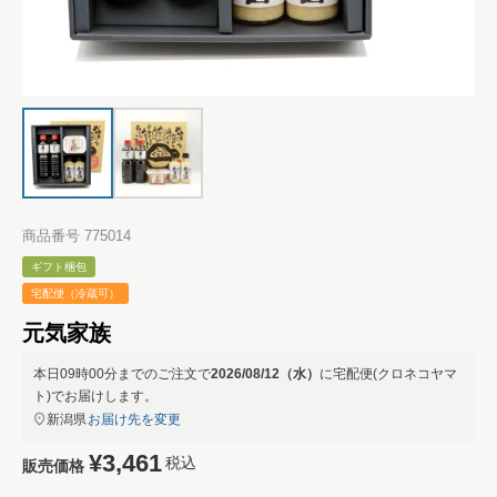
商品番号
775014
ギフト梱包
宅配便（冷蔵可）
元気家族
本日
09時00分
までのご注文で
2026/08/12（水）
に
宅配便(クロネコヤマ
ト)
でお届けします。
新潟県
お届け先を変更
¥
3,461
税込
販売価格