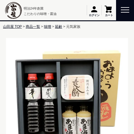
明治24年創業
こだわりの味噌・醤油
カート
ログイン
山田屋 TOP
商品一覧
味噌
延齢
元気家族