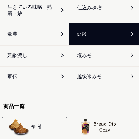
生きている味噌 熟・
仕込み味噌
麗・炒
豪農
延齢
延齢漉し
糀みそ
家伝
越後米みそ
商品一覧