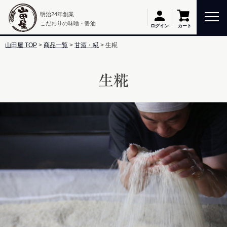
明治24年創業
こだわりの味噌・醤油
カート
ログイン
山田屋 TOP
商品一覧
甘酒・糀
生糀
生糀