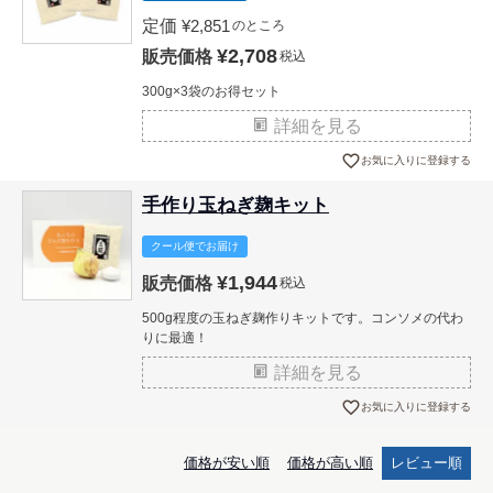
定価
¥
2,851
のところ
¥
2,708
販売価格
税込
300g×3袋のお得セット
詳細を見る
お気に入りに登録する
手作り玉ねぎ麹キット
クール便でお届け
¥
1,944
販売価格
税込
500g程度の玉ねぎ麹作りキットです。コンソメの代わ
りに最適！
詳細を見る
お気に入りに登録する
価格が安い順
価格が高い順
レビュー順