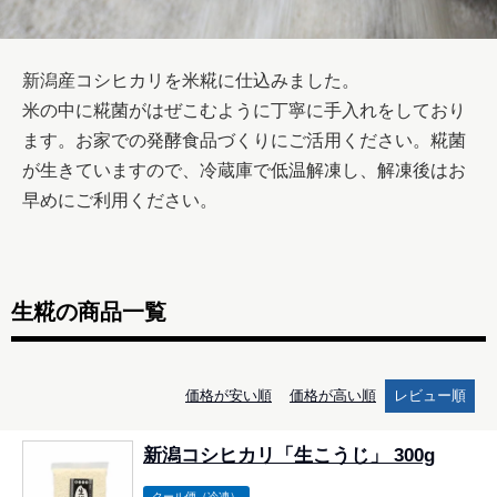
新潟産コシヒカリを米糀に仕込みました。

米の中に糀菌がはぜこむように丁寧に手入れをしており
ます。お家での発酵食品づくりにご活用ください。糀菌
が生きていますので、冷蔵庫で低温解凍し、解凍後はお
早めにご利用ください。
生糀の商品一覧
価格が安い順
価格が高い順
レビュー順
新潟コシヒカリ「生こうじ」 300g
クール便（冷凍）