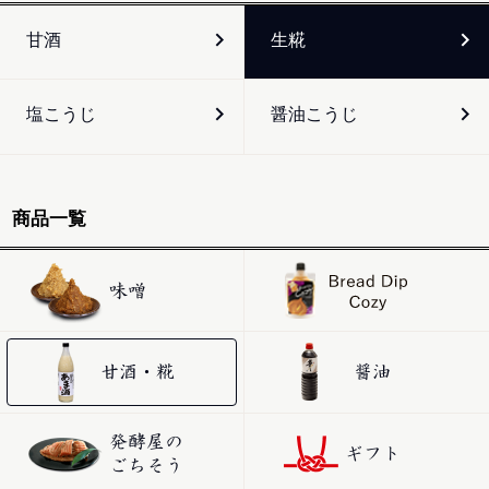
甘酒
生糀
塩こうじ
醤油こうじ
商品一覧