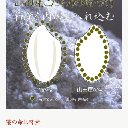
糀の命は酵素