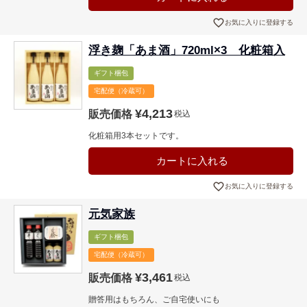
お気に入りに登録する
浮き麹「あま酒」720ml×3 化粧箱入
ギフト梱包
宅配便（冷蔵可）
¥
4,213
販売価格
税込
化粧箱用3本セットです。
カートに入れる
お気に入りに登録する
元気家族
ギフト梱包
宅配便（冷蔵可）
¥
3,461
販売価格
税込
贈答用はもちろん、ご自宅使いにも