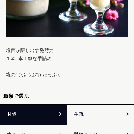
糀菌が醸し出す発酵力
１本1本丁寧な手詰め
糀の”つぶつぶ”がたっぷり
種類で選ぶ
甘酒
生糀