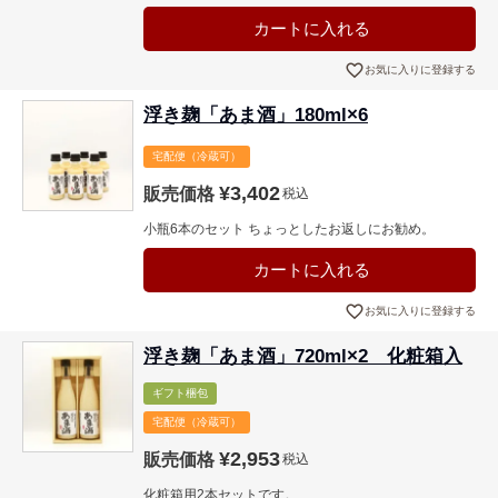
カートに入れる
お気に入りに登録する
浮き麹「あま酒」180ml×6
宅配便（冷蔵可）
¥
3,402
販売価格
税込
小瓶6本のセット ちょっとしたお返しにお勧め。
カートに入れる
お気に入りに登録する
浮き麹「あま酒」720ml×2 化粧箱入
ギフト梱包
宅配便（冷蔵可）
¥
2,953
販売価格
税込
化粧箱用2本セットです。