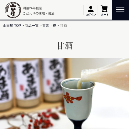
明治24年創業
こだわりの味噌・醤油
カート
ログイン
山田屋 TOP
商品一覧
甘酒・糀
甘酒
甘酒