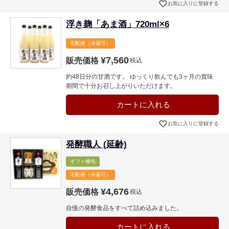
お気に入りに登録する
浮き麹「あま酒」720ml×6
宅配便（冷蔵可）
¥
7,560
販売価格
税込
約48日分の甘酒です。 ゆっくり飲んでも3ヶ月の賞味
期間で十分お召し上がりいただけます。
カートに入れる
お気に入りに登録する
発酵職人 (延齢)
ギフト梱包
宅配便（冷蔵可）
¥
4,676
販売価格
税込
自慢の発酵食品をすべて詰め込みました。
カートに入れる