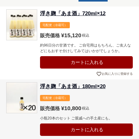
浮き麹「あま酒」720ml×12
宅配便（冷蔵可）
¥
15,120
販売価格
税込
約96日分の甘酒です。 ご自宅用はもちろん、ご友人な
どにもおすそ分けしてみてはいかがでしょうか。
カートに入れる
お気に入りに登録する
浮き麹「あま酒」180ml×20
宅配便（冷蔵可）
¥
10,800
販売価格
税込
小瓶20本のセット ご親戚への手土産にも。
カートに入れる