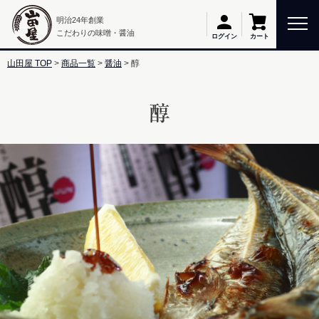
明治24年創業
こだわりの味噌・醤油
カート
ログイン
山田屋 TOP
商品一覧
醤油
醇
醇