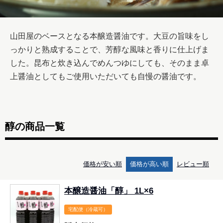
山田屋のベースとなる本醸造醤油です。大豆の旨味をし
っかりと熟成することで、芳醇な風味と香りに仕上げま
した。昆布と炊き込んでめんつゆにしても、そのまま卓
上醤油としてもご使用いただいても自慢の醤油です。
醇の商品一覧
価格が安い順
価格が高い順
レビュー順
本醸造醤油「醇」 1L×6
宅配便（冷蔵可）