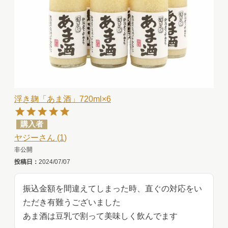
浮き麹「あま酒」720ml×6
購入者
ヤジー
1
非公開
投稿日
2024/07/07
振込金額を間違えてしまった時、直ぐの対応をい
ただき有難うございました

あま酒は豆乳で割って美味しく飲んでます