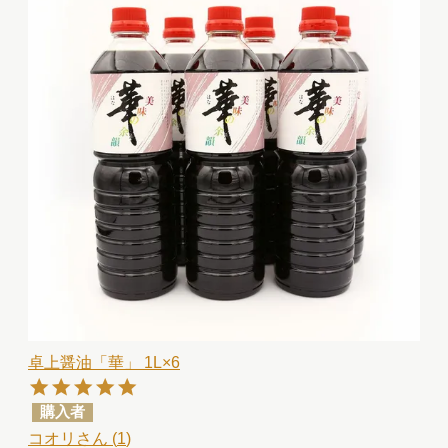
卓上醤油「華」 1L×6
購入者
コオリ
1