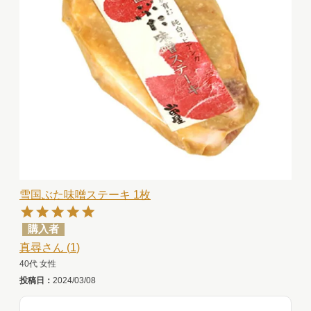
雪国ぶた味噌ステーキ 1枚
購入者
真尋
1
40代
女性
投稿日
2024/03/08