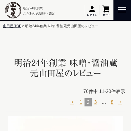
明治24年創業
こだわりの味噌・醤油
カート
ログイン
山田屋 TOP
明治24年創業 味噌･醤油蔵元山田屋のレビュー
明治24年創業 味噌･醤油蔵
元山田屋のレビュー
76
件中
11
-
20
件表示
1
2
3
…
8