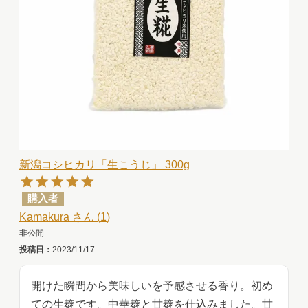
新潟コシヒカリ「生こうじ」 300g
購入者
Kamakura
1
非公開
投稿日
2023/11/17
開けた瞬間から美味しいを予感させる香り。初め
ての生麹です。中華麹と甘麹を仕込みました。甘