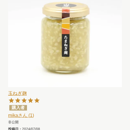
玉ねぎ麹
購入者
mika
1
非公開
投稿日
2024/07/08