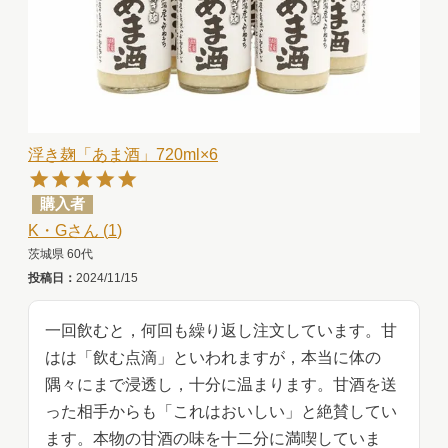
浮き麹「あま酒」720ml×6
購入者
K・G
1
茨城県
60代
投稿日
2024/11/15
一回飲むと，何回も繰り返し注文しています。甘
はは「飲む点滴」といわれますが，本当に体の
隅々にまで浸透し，十分に温まります。甘酒を送
った相手からも「これはおいしい」と絶賛してい
ます。本物の甘酒の味を十二分に満喫していま