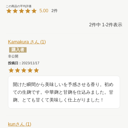
5.00
2
2
件中
1
-
2
件表示
Kamakura
1
購入者
非公開
投稿日
2023/11/17
開けた瞬間から美味しいを予感させる香り。初め
ての生麹です。中華麹と甘麹を仕込みました。甘
麹、とても甘くて美味しく仕上がりました！
kun
1