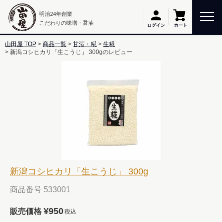
明治24年創業
こだわりの味噌・醤油
カート
ログイン
山田屋 TOP
商品一覧
甘酒・糀
生糀
新潟コシヒカリ「生こうじ」 300gのレビュー
新潟コシヒカリ「生こうじ」 300g
商品番号
533001
¥
950
販売価格
税込