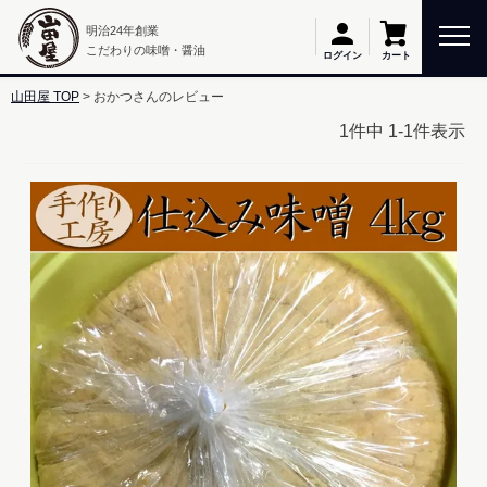
明治24年創業
こだわりの味噌・醤油
カート
ログイン
山田屋 TOP
おかつさんのレビュー
1
件中
1
-
1
件表示