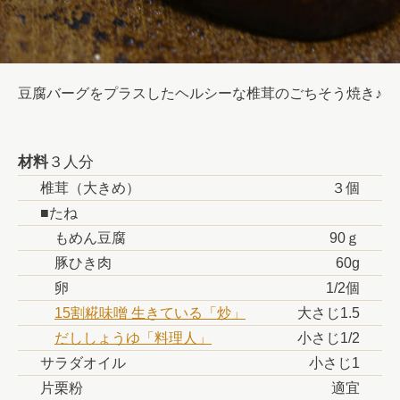
豆腐バーグをプラスしたヘルシーな椎茸のごちそう焼き♪
材料
３人分
椎茸（大きめ）
３個
■たね
もめん豆腐
90ｇ
豚ひき肉
60g
卵
1/2個
15割糀味噌 生きている「炒」
大さじ1.5
だししょうゆ「料理人」
小さじ1/2
サラダオイル
小さじ1
片栗粉
適宜