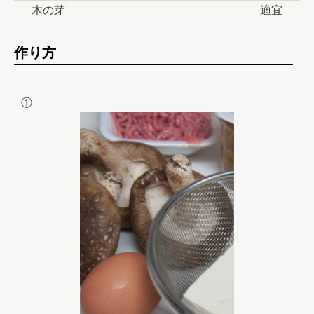
木の芽
適宜
作り方
①