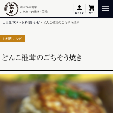
明治24年創業
こだわりの味噌・醤油
カート
ログイン
山田屋 TOP
お料理レシピ
どんこ椎茸のごちそう焼き
お料理レシピ
どんこ椎茸のごちそう焼き