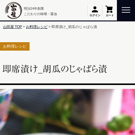
明治24年創業
こだわりの味噌・醤油
カート
ログイン
山田屋 TOP
お料理レシピ
即席漬け_胡瓜のじゃばら漬
お料理レシピ
即席漬け_胡瓜のじゃばら漬