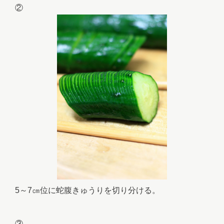
②
5～7㎝位に蛇腹きゅうりを切り分ける。
③