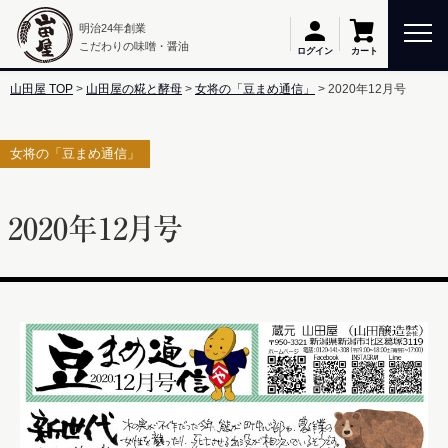
明治24年創業
こだわりの味噌・醤油
カート
ログイン
山田屋 TOP
山田屋の糀と酵母
女将の「豆まめ通信」
2020年12月号
女将の「豆まめ通信」
2020年12月号