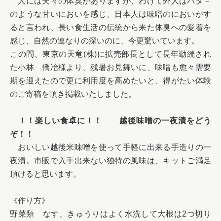
　人には夫々の体臭がありますが、わけて外人はバタ－
のような甘いにおいを感じ、日本人は味噌のにおいがす
ると言われ、長い食生活の伝統から来た体臭への愛着を
感じ、自然の連なりの深いのに、今更驚いています。

この間、東京の天竜(株)に拡売部長として長年勤続され
た小林　僑冶様より、残暑お見舞いに、味噌も愈々需要
期を迎えたので更に利用度を高めたいと、得がたい体験
のご寄稿を頂き掲載いたしました。

　！！楽しい食卓に！！　　越後味噌の一夜漬をどう
ぞ！！　
　おいしい越後米味噌を使って手軽に出来る手造りの一
夜漬。市販で入手出来ない独特の風味は、キットご満足
頂けると思います。

《作り方》

野菜類	なす、きゅうりはよく水洗して大根は2つ切り