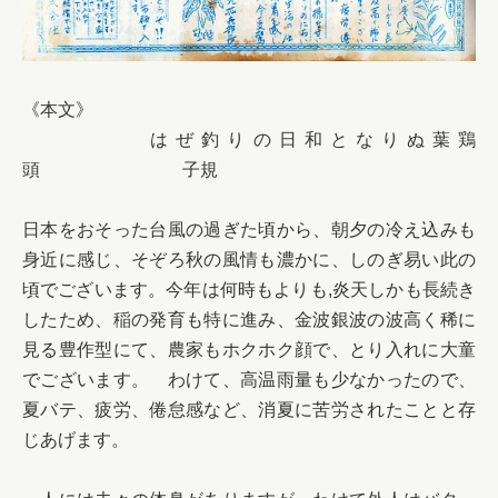
《本文》

　　　　　はぜ釣りの日和となりぬ葉鶏
頭　　　　　　　　子規

日本をおそった台風の過ぎた頃から、朝夕の冷え込みも
身近に感じ、そぞろ秋の風情も濃かに、しのぎ易い此の
頃でございます。今年は何時もよりも,炎天しかも長続き
したため、稲の発育も特に進み、金波銀波の波高く稀に
見る豊作型にて、農家もホクホク顔で、とり入れに大童
でございます。　わけて、高温雨量も少なかったので、
夏バテ、疲労、倦怠感など、消夏に苦労されたことと存
じあげます。
