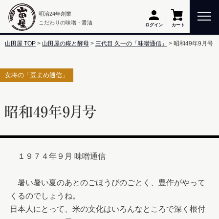
明治24年創業
こだわりの味噌・醤油
カート
ログイン
山田屋 TOP
山田屋の糀と酵母
三代目 久一の「味噌通信」
昭和49年9月号
女将の「豆まめ通信」
昭和49年9月号
　１９７４年９月 味噌通信　

　暑い暑い夏のあとのごほうびのごとく、豊作がやって
くるのでしょうね。

日本人にとって、米の文化はいろんなところで深く根付