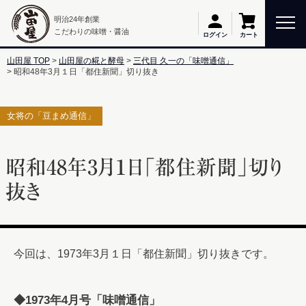
明治24年創業
こだわりの味噌・醤油
カート
ログイン
山田屋 TOP
山田屋の糀と酵母
三代目 久一の「味噌通信」
昭和48年3月１日「都住新聞」切り抜き
女将の「豆まめ通信」
昭和48年3月１日「都住新聞」切り
抜き
今回は、1973年3月１日「都住新聞」切り抜きです。
◆1973年4月号「味噌通信」