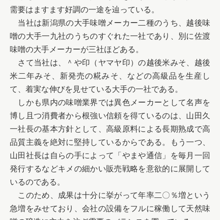
需要はますます好調の一途を辿っている。　

　当社は新潟県の大手味噌メーカー二種のうち、越後味
噌の大手一九社のうちのすぐれた一社であり、別に佐渡
味噌の大手メーカーが三社ほどある。

　さて当社は、＾や印（ヤマヤ印）の越後米みそ、越後
米二年みそ、新発売の糀みそ、などの高級品を生産し
て、着実な伸びを見せている大手の一社である。

　しかも県内の味噌業界では異色メーカーとして名声を
博し且つ消費者から根強い信頼を得ているのは、山田久
一社長の基本方針として、高級原料による長期熟成で高
品質主義を絶対に堅持しているからである。もう一つ、
山田社長は自らの手によって「やまや通信」を毎月一回
発行するなどキメの細かい販売戦略を意欲的に展開して
いるのである。

　このため、成果は十分に挙がって年率二〇％増という
急増をみせており、会社の設備をフルに稼働して天然味