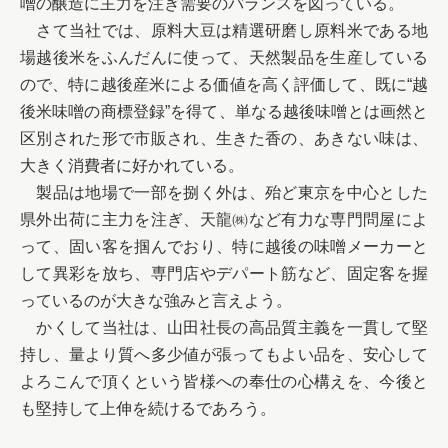
噌の醸造に主力を注ぎ需要のバランスを図っている。

　さて当社では、原料大豆は精選研磨し原料米である地
場越後米をふんだんに使って、天然製品を生産している
ので、特に越後産米による価値を高く評価して、既に“越
後米味噌の商標登録”を得て、単なる越後味噌とは画然と
区別された形で市販され、生きた香の、あきない味は、
大きく消費者に好かれている。

　製品は地場で一部を捌く外は、殆ど東京を中心とした
県外出荷に主力を注ぎ、天龍㈱など有力な専門問屋によ
って、固い客を掴んでおり、特に越後の味噌メーカーと
して異彩を放ち、専門店やデパート筋など、固定客を握
っているのが大きな強みと言えよう。

　かくして当社は、山田社長の高品質主義を一貫して堅
持し、量より質へ多少値が張ってもよい品を、安心して
よろこんで頂くという皆様への奉仕の心構えを、今後と
も堅持して上伸を続けるであろう。