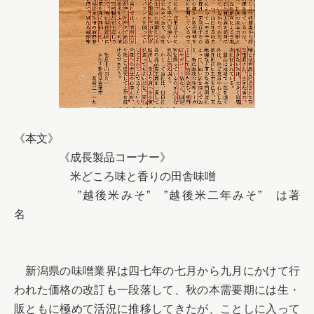
《本文》

　　　　《成長製品コーナー》

　　　　　米どころ味と香りの田舎味噌　　

　　　　　”越後米みそ”　”越後米二年みそ”　は著
名　　　　　

　新潟県の味噌業界は四七年の七月から九月にかけて行
われた価格の改訂も一段落して、秋の本需要期には生・
販ともに極めて活況に推移してきたが、ことしに入って