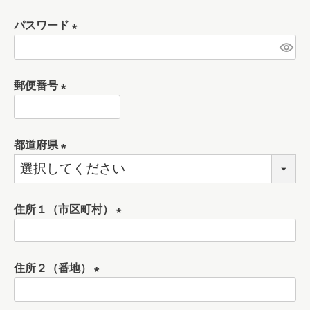
必
パスワード
須
)
(
必
郵便番号
須
)
(
必
都道府県
須
)
(
必
須
住所１（市区町村）
)
(
必
住所２（番地）
須
)
(