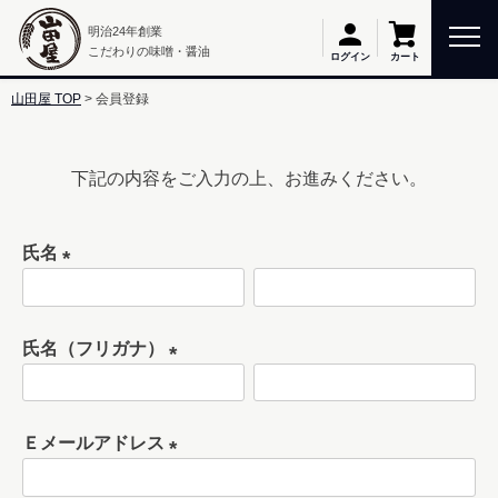
明治24年創業
こだわりの味噌・醤油
カート
ログイン
山田屋 TOP
会員登録
下記の内容をご入力の上、お進みください。
氏名
(
必
氏名（フリガナ）
須
)
(
必
Ｅメールアドレス
須
)
(