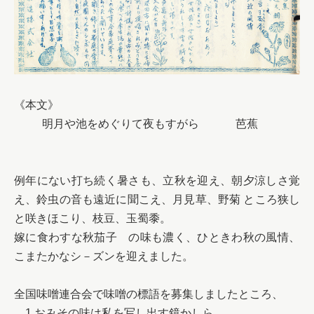
《本文》

　 　 明月や池をめぐりて夜もすがら　　 　芭蕉

例年にない打ち続く暑さも、立秋を迎え、朝夕涼しさ覚
え、鈴虫の音も遠近に聞こえ、月見草、野菊 ところ狭し
と咲きほこり、枝豆、玉蜀黍。

嫁に食わすな秋茄子　の味も濃く、ひときわ秋の風情、
こまたかなシ－ズンを迎えました。

全国味噌連合会で味噌の標語を募集しましたところ、

　1.おみその味は私を写し出す鏡かしら
