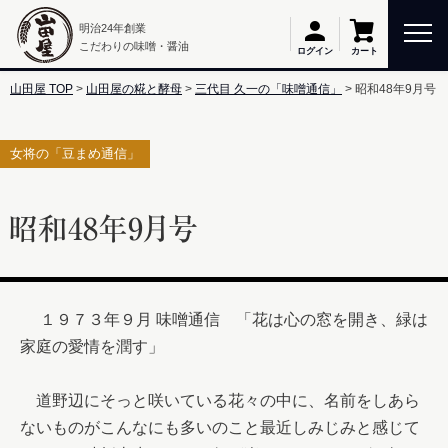
明治24年創業
こだわりの味噌・醤油
カート
ログイン
山田屋 TOP
山田屋の糀と酵母
三代目 久一の「味噌通信」
昭和48年9月号
女将の「豆まめ通信」
昭和48年9月号
　 １９７３年９月 味噌通信　「花は心の窓を開き、緑は
家庭の愛情を潤す」

　道野辺にそっと咲いている花々の中に、名前をしあら
ないものがこんなにも多いのこと最近しみじみと感じて