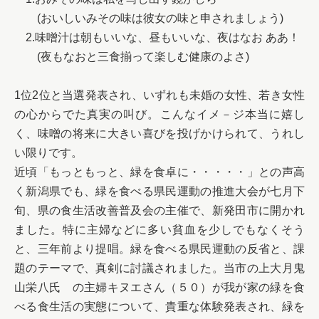
　　(おいしいみその味は彼女の味と申されましょう)

　2.味噌汁は朝もいいな、昼もいいな、夜はなお ああ！

　　(夜もなおと三食揃って楽しむ健康のよさ)

1位2位と当選発表され、いずれも未婚の女性、若き女性
の心からでた真実の叫び。こんなイメ－ジ本当に嬉し
く、味噌の将来に大きい喜びを投げかけられて、うれし
い限りです。

近頃「もっともっと、緑を食卓に・・・・・」との声高
く新潟県でも、緑を食べる県民運動の推進大会が七月下
旬、県の食生活改善普及会の主催で、新発田市に開かれ
ました。特に主婦などに多い貧血を少しでもなくそう
と、三年前より提唱。緑を食べる県民運動の反省と、課
題のテーマで、真剣に討議されました。当市の上大月鬼
山栄八氏　の主婦キヌエさん（５０）が我が家の緑を食
べる食生活の実態について、貴重な体験発表され、緑を