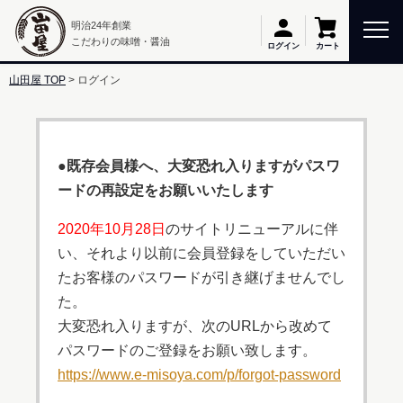
明治24年創業
こだわりの味噌・醤油
カート
ログイン
山田屋 TOP
ログイン
●既存会員様へ、大変恐れ入りますがパスワ
ードの再設定をお願いいたします
2020年10月28日
のサイトリニューアルに伴
い、それより以前に会員登録をしていただい
たお客様のパスワードが引き継げませんでし
た。
大変恐れ入りますが、次のURLから改めて
パスワードのご登録をお願い致します。
https://www.e-misoya.com/p/forgot-password