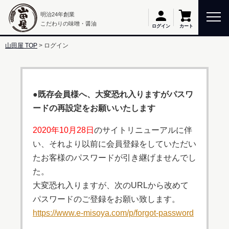
明治24年創業
こだわりの味噌・醤油
カート
ログイン
山田屋 TOP
ログイン
●既存会員様へ、大変恐れ入りますがパスワ
ードの再設定をお願いいたします
2020年10月28日
のサイトリニューアルに伴
い、それより以前に会員登録をしていただい
たお客様のパスワードが引き継げませんでし
た。
大変恐れ入りますが、次のURLから改めて
パスワードのご登録をお願い致します。
https://www.e-misoya.com/p/forgot-password